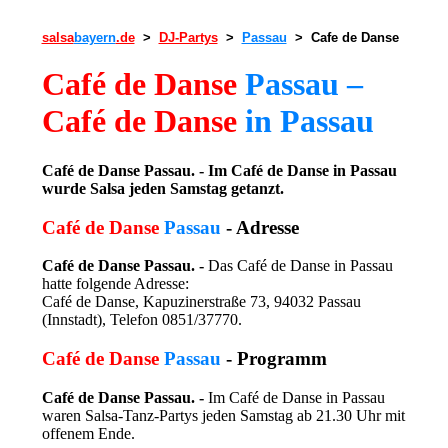
salsa
bayern
.de
>
DJ-Partys
>
Passau
> Cafe de Danse
Café de Danse
Passau –
Café de Danse
in Passau
Café de Danse Passau. - Im Café de Danse in Passau
wurde Salsa jeden Samstag getanzt.
Café de Danse
Passau
- Adresse
Café de Danse Passau. -
Das Café de Danse in Passau
hatte folgende Adresse:
Café de Danse, Kapuzinerstraße 73, 94032 Passau
(Innstadt), Telefon 0851/37770.
Café de Danse
Passau
- Programm
Café de Danse Passau. -
Im Café de Danse in Passau
waren Salsa-Tanz-Partys jeden Samstag ab 21.30 Uhr mit
offenem Ende.