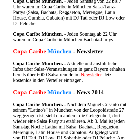
Copa Caribe München. -
Jeden Samstag von 22 bis 7
Uhr waren im Copa Caribe in München Salsa-Tanz-
Partys (Salsa, Bachata, Reggaeton, Merengue, Latin
House, Cumbia, Cubaton) mit DJ Tati oder DJ Low oder
DJ Peluche.
Copa Caribe München. -
Jeden Sonntag ab 22 Uhr
waren im Copa Caribe in München Bachata-Partys.
Copa Caribe
München
- Newsletter
Copa Caribe München. -
Aktuelle und ausführliche
Infos über Salsa-Veranstaltungen in ganz Bayern erhalten
bereits über 6000 Salsafreunde im
Newsletter
. Jetzt
kostenlos in den Verteiler eintragen.
Copa Caribe
München
- News 2014
Copa Caribe München. -
Nachdem Miguel Crisanto mit
seinem "Latino's" in München von der Leopoldstraße 27
weggezogen ist, sieht ein anderer die Gelegenheit, dort
wieder eine Salsa-Party zu etablieren. Ab 3. Mai ist jeden
Samstag Noche Latina mit Salsa, Bachata, Reggaeton,
Merengue, Latin House und Cubaton. Aufgelegt wird
von DJ Tati, DJ Low, DJ Soberbio oder DJ Peluche. Am