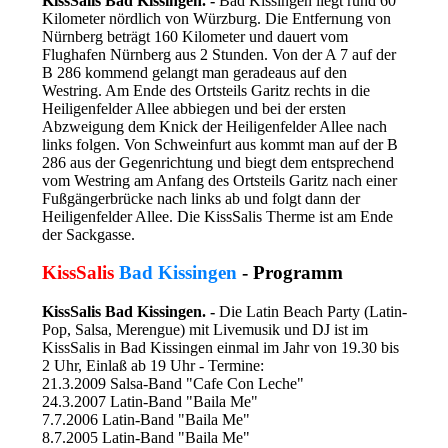
KissSalis Bad Kissingen. -
Bad Kissingen liegt rund 60
Kilometer nördlich von Würzburg. Die Entfernung von
Nürnberg beträgt 160 Kilometer und dauert vom
Flughafen Nürnberg aus 2 Stunden. Von der A 7 auf der
B 286 kommend gelangt man geradeaus auf den
Westring. Am Ende des Ortsteils Garitz rechts in die
Heiligenfelder Allee abbiegen und bei der ersten
Abzweigung dem Knick der Heiligenfelder Allee nach
links folgen. Von Schweinfurt aus kommt man auf der B
286 aus der Gegenrichtung und biegt dem entsprechend
vom Westring am Anfang des Ortsteils Garitz nach einer
Fußgängerbrücke nach links ab und folgt dann der
Heiligenfelder Allee. Die KissSalis Therme ist am Ende
der Sackgasse.
KissSalis
Bad Kissingen
- Programm
KissSalis Bad Kissingen. -
Die Latin Beach Party (Latin-
Pop, Salsa, Merengue) mit Livemusik und DJ ist im
KissSalis in Bad Kissingen einmal im Jahr von 19.30 bis
2 Uhr, Einlaß ab 19 Uhr - Termine:
21.3.2009 Salsa-Band "Cafe Con Leche"
24.3.2007 Latin-Band "Baila Me"
7.7.2006 Latin-Band "Baila Me"
8.7.2005 Latin-Band "Baila Me"