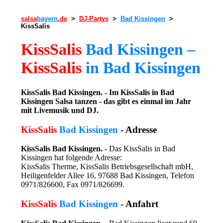
salsa
bayern
.de
>
DJ-Partys
>
Bad Kissingen
>
KissSalis
KissSalis
Bad Kissingen –
KissSalis
in Bad Kissingen
KissSalis Bad Kissingen. - Im KissSalis in Bad
Kissingen Salsa tanzen - das gibt es einmal im Jahr
mit Livemusik und DJ.
KissSalis
Bad Kissingen
- Adresse
KissSalis Bad Kissingen. -
Das KissSalis in Bad
Kissingen hat folgende Adresse:
KissSalis Therme, KissSalis Betriebsgesellschaft mbH,
Heiligenfelder Allee 16, 97688 Bad Kissingen, Telefon
0971/826600, Fax 0971/826699.
KissSalis
Bad Kissingen
- Anfahrt