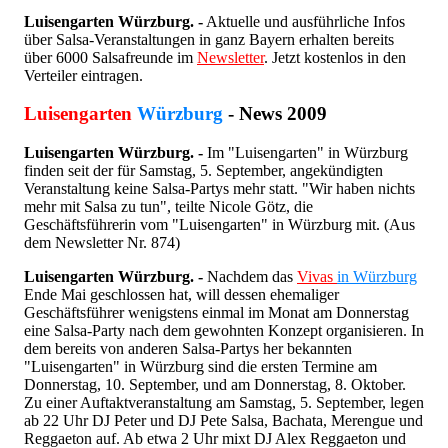
Luisengarten Würzburg. -
Aktuelle und ausführliche Infos
über Salsa-Veranstaltungen in ganz Bayern erhalten bereits
über 6000 Salsafreunde im
Newsletter
. Jetzt kostenlos in den
Verteiler eintragen.
Luisengarten
Würzburg
- News 2009
Luisengarten Würzburg. -
Im "Luisengarten" in Würzburg
finden seit der für Samstag, 5. September, angekündigten
Veranstaltung keine Salsa-Partys mehr statt. "Wir haben nichts
mehr mit Salsa zu tun", teilte Nicole Götz, die
Geschäftsführerin vom "Luisengarten" in Würzburg mit. (Aus
dem Newsletter Nr. 874
)
Luisengarten Würzburg. -
Nachdem das
Vivas
in Würzburg
Ende Mai geschlossen hat, will dessen ehemaliger
Geschäftsführer wenigstens einmal im Monat am Donnerstag
eine Salsa-Party nach dem gewohnten Konzept organisieren. In
dem bereits von anderen Salsa-Partys her bekannten
"Luisengarten" in Würzburg sind die ersten Termine am
Donnerstag, 10. September, und am Donnerstag, 8. Oktober.
Zu einer Auftaktveranstaltung am Samstag, 5. September, legen
ab 22 Uhr DJ Peter und DJ Pete Salsa, Bachata, Merengue und
Reggaeton auf. Ab etwa 2 Uhr mixt DJ Alex Reggaeton und