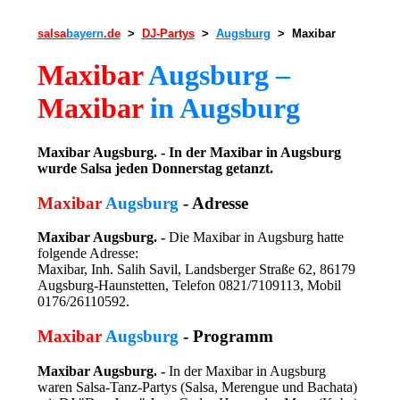
salsa
bayern
.de
>
DJ-Partys
>
Augsburg
> Maxibar
Maxibar
Augsburg –
Maxibar
in Augsburg
Maxibar Augsburg. - In der Maxibar in Augsburg
wurde Salsa jeden Donnerstag getanzt.
Maxibar
Augsburg
- Adresse
Maxibar Augsburg. -
Die Maxibar in Augsburg hatte
folgende Adresse:
Maxibar, Inh. Salih Savil, Landsberger Straße 62, 86179
Augsburg-Haunstetten, Telefon 0821/7109113, Mobil
0176/26110592.
Maxibar
Augsburg
- Programm
Maxibar Augsburg. -
In der Maxibar in Augsburg
waren Salsa-Tanz-Partys (Salsa, Merengue und Bachata)