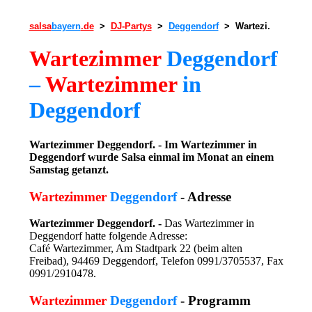
salsa
bayern
.de
>
DJ-Partys
>
Deggendorf
> Wartezi.
Wartezimmer
Deggendorf
–
Wartezimmer
in
Deggendorf
Wartezimmer Deggendorf. - Im Wartezimmer in
Deggendorf wurde Salsa einmal im Monat an einem
Samstag getanzt.
Wartezimmer
Deggendorf
- Adresse
Wartezimmer Deggendorf. -
Das Wartezimmer in
Deggendorf hatte folgende Adresse:
Café Wartezimmer, Am Stadtpark 22 (beim alten
Freibad), 94469 Deggendorf, Telefon 0991/3705537, Fax
0991/2910478.
Wartezimmer
Deggendorf
- Programm