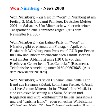
Won
Nürnberg
- News 2008
Won Nürnberg. -
Zu Gast im "Won" in Nürnberg ist am
Freitag, 2. Mai, Giovanni Palmiero, Deutscher Meister
2001 im Salsatanz. Um Mitternacht wird er mit seiner
Tanzpartnerin eine Tanzshow zeigen. (Aus dem
Newsletter Nr. 830
)
Won Nürnberg. -
Zur Latino-Party im "Won" in
Nürnberg gibt es erstmals am Freitag, 4. April, eine
Busfahrt ab Würzburg zum Preis von 9 EUR pro Person
für Hin- und Rückfahrt einschließlich Eintritt. Bezahlt
wird im Bus. Abfahrt ist um 21.30 Uhr vor dem
Beethoven-Center beim "Las Candelas" (Basement).
Telefonische Anmeldung unter 0160-99603645. (Aus
dem Newsletter Nr. 828
)
Won Nürnberg. -
"Ciclon Cubano", eine heiße Latin
Band aus Havanna (Kuba), kommt am Freitag, 4. April,
als Live-Act um Mitternacht ins "Won". Ihre Musik ist
eine explosive Mischung aus Salsa, Salsaton und
Reggaeton und wird kombiniert mit heißen Tanzshows
und viel "carisma latino" - eben ein echter Wirbelsturm
(Ciclon) aus Kuba. "Ciclon Cubano" präsentiert Hits wie