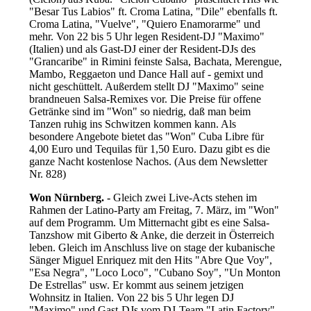
"Besar Tus Labios" ft. Croma Latina, "Dile" ebenfalls ft.
Croma Latina, "Vuelve", "Quiero Enamorarme" und
mehr. Von 22 bis 5 Uhr legen Resident-DJ "Maximo"
(Italien) und als Gast-DJ einer der Resident-DJs des
"Grancaribe" in Rimini feinste Salsa, Bachata, Merengue,
Mambo, Reggaeton und Dance Hall auf - gemixt und
nicht geschüttelt. Außerdem stellt DJ "Maximo" seine
brandneuen Salsa-Remixes vor. Die Preise für offene
Getränke sind im "Won" so niedrig, daß man beim
Tanzen ruhig ins Schwitzen kommen kann. Als
besondere Angebote bietet das "Won" Cuba Libre für
4,00 Euro und Tequilas für 1,50 Euro. Dazu gibt es die
ganze Nacht kostenlose Nachos. (Aus dem Newsletter
Nr. 828
)
Won Nürnberg. -
Gleich zwei Live-Acts stehen im
Rahmen der Latino-Party am Freitag, 7. März, im "Won"
auf dem Programm. Um Mitternacht gibt es eine Salsa-
Tanzshow mit Giberto & Anke, die derzeit in Österreich
leben. Gleich im Anschluss live on stage der kubanische
Sänger Miguel Enriquez mit den Hits "Abre Que Voy",
"Esa Negra", "Loco Loco", "Cubano Soy", "Un Monton
De Estrellas" usw. Er kommt aus seinem jetzigen
Wohnsitz in Italien. Von 22 bis 5 Uhr legen DJ
"Maximo" und Gast-DJs vom DJ-Team "Latin Factory"