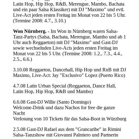
Latin Hop, Hip Hop, R&B, Merengue, Mambo, Bachata
und ein paar Salsa Klassiker) mit DJ "Maximo" und evtl.
Live-Act jeden ersten Freitag im Monat von 22 bis 5 Uhr.
(Termine 2008: 4.7., 3.10.)
Won Nürnberg. -
Im Won in Nürnberg waren Salsa-
Tanz-Partys (Salsa, Bachata, Merengue, Mambo und ab 1
Uhr auch Reggaeton) mit DJ "Maximo" und Gast-DJ
sowie wechselnden Live-Acts jeden ersten Freitag im
Monat von 22 bis 5 Uhr. (Termine 2008: 1.2., 7.3., 4.4.,
2.5., 6.6.)
3.10.08 Reggaeton, Dancehall, Hip Hop und RnB mit DJ
Maximo, Live-Act: Jay "Exclusivo" Lopez (Puerto Rico)
4.7.08 Latin Urban Special (Reggaeton, Dance Hall,
Latin Hop, Hip Hop, R&B und Mambo)
6.6.08 Gast-DJ Willie (Santo Domingo)
Welcome-Drink und dazu Nachos for free die ganze
Nacht
Verlosung von 10 Tickets für das Salsa-Boot in Würzburg
2.5.08 Gast-DJ Rafael aus dem "Grancaribe" in Rimini
Salsa-Tanzshow mit Giovanni Palmiero und Partnerin