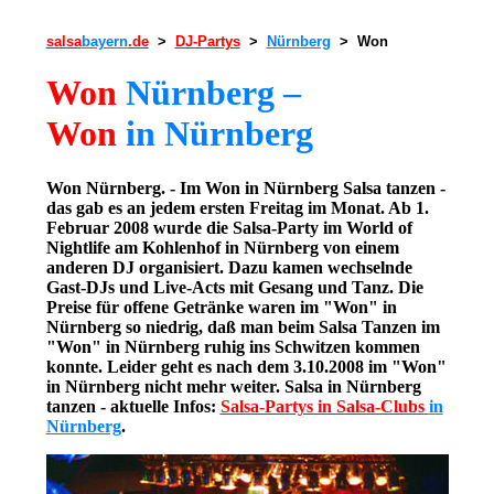
salsa
bayern
.de
>
DJ-Partys
>
Nürnberg
> Won
Won
Nürnberg –
Won
in Nürnberg
Won Nürnberg. - Im Won in Nürnberg Salsa tanzen -
das gab es an jedem ersten Freitag im Monat. Ab 1.
Februar 2008 wurde die Salsa-Party im World of
Nightlife am Kohlenhof in Nürnberg von einem
anderen DJ organisiert. Dazu kamen wechselnde
Gast-DJs und Live-Acts mit Gesang und Tanz. Die
Preise für offene Getränke waren im "Won" in
Nürnberg so niedrig, daß man beim Salsa Tanzen im
"Won" in Nürnberg ruhig ins Schwitzen kommen
konnte. Leider geht es nach dem 3.10.2008 im "Won"
in Nürnberg nicht mehr weiter.
Salsa in Nürnberg
tanzen - aktuelle Infos:
Salsa-Partys in Salsa-Clubs
in
Nürnberg
.